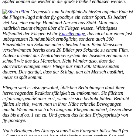
Später können sie wieder in die große Freiheit entlassen werden.
Im Gegensatz zum Schrotflinte-Schießen auf eine Ente ist
die Fliegen-Jagd mit der fly-goodbye ein echter Sport. Es bedarf
viel List, eine ruhige Hand und Nerven aus Stahl. Man muss
natürlich zuerst einiges über die Fliegen wissen. Wichtigstes
Hilfsmittel der Fliegen ist ihr
Facettenauge
, das nicht nur einen fast
unbegrenzten Rundumblick ermöglicht, sondern auch 300
Einzelbilder pro Sekunde unterscheiden kann. Beim Menschen
verschwimmen bereits etwa 20 Bilder pro Sekunde zu einem Film.
Zudem arbeitet das Zentralnervensystem der Insekten zehnmal so
schnell wie das des Menschen. Kein Wunder also, dass die
Startvorbereitungen einer Fliege nur rund 200 Millisekunden
dauern. Das genügt, dass der Schlag, den ein Mensch ausführt,
meist zu spät kommt.
Fliegen sind es also gewohnt, üblichen Bedrohungen dank ihrer
hervorragenden Reaktionsfähigkeit zu entkommen. Sie flüchten
erfahrungsgemäß aber erst, wenn sie sich bedroht fühlen. Bedroht
fühlen sie sich, wenn man in ihrer Nähe schnelle Bewegungen
macht. Wenn man sich also langsam Fliegen annähert, lassen diese
das bis auf ca. 1 cm zu. Und genau das ist das Erfolgsprinzip von
fly-goodbye.
Nach Betätigen des Abzugs schnellt das Fangrohr blitzschnell (ca.