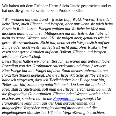
Wir haben mit dem Erfinder Herrn Silvin Jancic gesprochen und er
hat uns die ganze Geschichte zum Produkt erzählt.
“Wir wohnen auf dem Land – frische Luft, Wald, Wiesen, Tiere. Ich
liebe Tiere, auch Fliegen und Wespen, aber nur wenn sie mich beim
Essen in Ruhe lassen. Fliegen wühlen mit Vorliebe im Mist und
möchten dann auch mein Mittagessen mit mir teilen, das habe ich
nicht so gerne. Wespen sind OK, sie mögen aber, genauso wie ich,
gerne Wassermelonen. Nicht toll, denn so ein Wespenstich auf der
Zunge oder noch weiter im Hals ist nicht ganz ohne Risiken. Wir
essen sehr gerne draußen auf dem Balkon. Fliegen und Wespen
leisten uns Gesellschaft.
Eines Tages hatten wir hohen Besuch, es wurde das unbezahlbare
Porzellan von der Großmutter rausgekramt und darauf serviert.
Eine Fliege hat ihre Flügel auf dem Rand meines unbezahlbaren
Porzellan-Tellers gepflegt. Da die Fliegenklatsche griffbereit war,
habe ich vergessen, dass ich Tierliebhaber bin: Fliege war hin,
Teller war hin, Stimmung natürlich auch. Da kam die zündende
Idee: statt zerquetschen, soll man die Fliegen erschießen. So wurde
die fly-goodbye Gun erfunden. Fliegen oder Wespen werden nicht
erschossen, sondern nur in die
Fangpatrone
eingesaugt. Die
Fangpatrone kann man aus der Gun herausnehmen, das
mitgelieferte Vergrößerungsglas darauf montieren und die
eingefangenen Monster bei 10facher Vergrößerung betrachten.