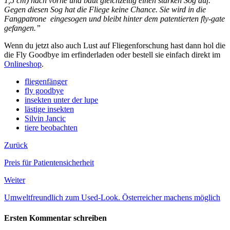
1,5 cm) nach vorne und baut gleichzeitig einen starken Sog auf.
Gegen diesen Sog hat die Fliege keine Chance. Sie wird in die
Fangpatrone eingesogen und bleibt hinter dem patentierten fly-gate
gefangen.”
Wenn du jetzt also auch Lust auf Fliegenforschung hast dann hol die
die Fly Goodbye im erfinderladen oder bestell sie einfach direkt im
Onlineshop
.
fliegenfänger
fly goodbye
insekten unter der lupe
lästige insekten
Silvin Jancic
tiere beobachten
Zurück
Preis für Patientensicherheit
Weiter
Umweltfreundlich zum Used-Look. Österreicher machens möglich
Ersten Kommentar schreiben