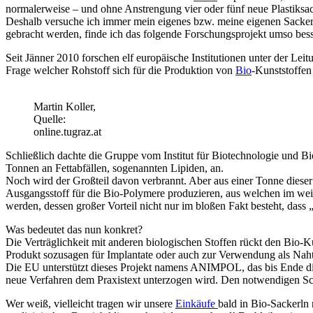
normalerweise – und ohne Anstrengung vier oder fünf neue Plastiksa
Deshalb versuche ich immer mein eigenes bzw. meine eigenen Sackerl
gebracht werden, finde ich das folgende Forschungsprojekt umso bess
Seit Jänner 2010 forschen elf europäische Institutionen unter der Le
Frage welcher Rohstoff sich für die Produktion von
Bio
-Kunststoffen 
Martin Koller,
Quelle:
online.tugraz.at
Schließlich dachte die Gruppe vom Institut für Biotechnologie und Bi
Tonnen an Fettabfällen, sogenannten Lipiden, an.
Noch wird der Großteil davon verbrannt. Aber aus einer Tonne diese
Ausgangsstoff für die Bio-Polymere produzieren, aus welchen im weite
werden, dessen großer Vorteil nicht nur im bloßen Fakt besteht, dass
Was bedeutet das nun konkret?
Die Verträglichkeit mit anderen biologischen Stoffen rückt den Bio-Ku
Produkt sozusagen für Implantate oder auch zur Verwendung als Naht
Die EU unterstützt dieses Projekt namens ANIMPOL, das bis Ende dies
neue Verfahren dem Praxistext unterzogen wird. Den notwendigen Schla
Wer weiß, vielleicht tragen wir unsere
Einkäufe
bald in Bio-Sackerln