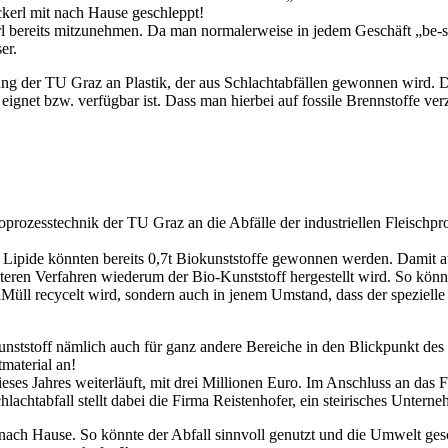
ckerl mit nach Hause geschleppt!
 bereits mitzunehmen. Da man normalerweise in jedem Geschäft „be-sa
er.
itung der TU Graz an Plastik, der aus Schlachtabfällen gewonnen wird. 
eignet bzw. verfügbar ist. Dass man hierbei auf fossile Brennstoffe verz
oprozesstechnik der TU Graz an die Abfälle der industriellen Fleischpro
r Lipide könnten bereits 0,7t Biokunststoffe gewonnen werden. Damit 
ren Verfahren wiederum der Bio-Kunststoff hergestellt wird. So könnte
 „Müll recycelt wird, sondern auch in jenem Umstand, dass der speziell
nststoff nämlich auch für ganz andere Bereiche in den Blickpunkt des I
material an!
es Jahres weiterläuft, mit drei Millionen Euro. Im Anschluss an das F
chtabfall stellt dabei die Firma Reistenhofer, ein steirisches Untern
 nach Hause. So könnte der Abfall sinnvoll genutzt und die Umwelt g