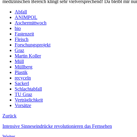
medizinischen Bereich klingt sehr vielversprechend! Da bleibt mir nur 
Abfall
ANIMPOL
Aschermittwoch
bio
Fastenzeit
Fleisch
Forschungsprojekt
Graz
Martin Koller
Müll
Müllberg
Plastik
recyceln
Sackerl
Schlachtabfall
TU Graz
Verträglichkeit
Vorsätze
Zurück
Intensive Sinneseindrücke revolutionieren das Fernsehen
Weiter