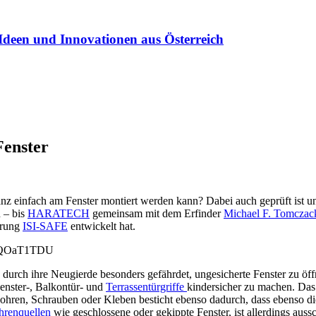
Ideen und Innovationen aus Österreich
Fenster
z einfach am Fenster montiert werden kann? Dabei auch geprüft ist und
 – bis
HARATECH
gemeinsam mit dem Erfinder
Michael F. Tomczac
erung
ISI-SAFE
entwickelt hat.
d_QOaT1TDU
durch ihre Neugierde besonders gefährdet, ungesicherte Fenster zu öf
Fenster-, Balkontür- und
Terrassentürgriffe
kindersicher zu machen. Das
 Bohren, Schrauben oder Kleben besticht ebenso dadurch, dass ebenso
hrenquellen
wie geschlossene oder gekippte Fenster, ist allerdings auss