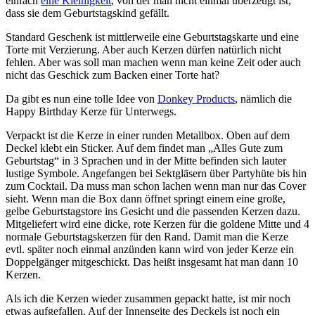
einfach
eine Kleinigkeit
, von der man nicht einmal überzeugt ist,
dass sie dem Geburtstagskind gefällt.
Standard Geschenk ist mittlerweile eine Geburtstagskarte und eine
Torte mit Verzierung. Aber auch Kerzen dürfen natürlich nicht
fehlen. Aber was soll man machen wenn man keine Zeit oder auch
nicht das Geschick zum Backen einer Torte hat?
Da gibt es nun eine tolle Idee von
Donkey Products
, nämlich die
Happy Birthday Kerze für Unterwegs.
Verpackt ist die Kerze in einer runden Metallbox. Oben auf dem
Deckel klebt ein Sticker. Auf dem findet man „Alles Gute zum
Geburtstag“ in 3 Sprachen und in der Mitte befinden sich lauter
lustige Symbole. Angefangen bei Sektgläsern über Partyhüte bis hin
zum Cocktail. Da muss man schon lachen wenn man nur das Cover
sieht. Wenn man die Box dann öffnet springt einem eine große,
gelbe Geburtstagstore ins Gesicht und die passenden Kerzen dazu.
Mitgeliefert wird eine dicke, rote Kerzen für die goldene Mitte und 4
normale Geburtstagskerzen für den Rand. Damit man die Kerze
evtl. später noch einmal anzünden kann wird von jeder Kerze ein
Doppelgänger mitgeschickt. Das heißt insgesamt hat man dann 10
Kerzen.
Als ich die Kerzen wieder zusammen gepackt hatte, ist mir noch
etwas aufgefallen. Auf der Innenseite des Deckels ist noch ein