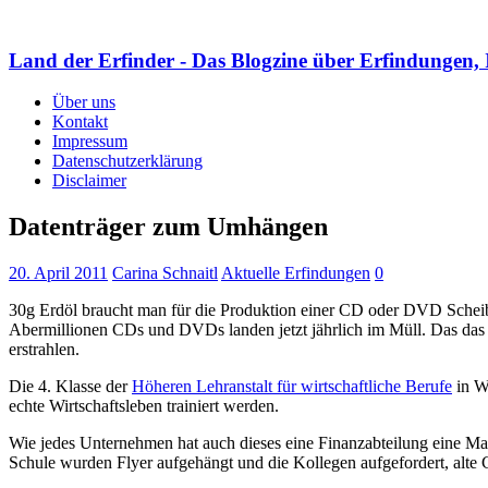
Land der Erfinder - Das Blogzine über Erfindungen, 
Über uns
Kontakt
Impressum
Datenschutzerklärung
Disclaimer
Datenträger zum Umhängen
20. April 2011
Carina Schnaitl
Aktuelle Erfindungen
0
30g Erdöl braucht man für die Produktion einer CD oder DVD Scheibe. 
Abermillionen CDs und DVDs landen jetzt jährlich im Müll. Das das 
erstrahlen.
Die 4. Klasse der
Höheren Lehranstalt für wirtschaftliche Berufe
in W
echte Wirtschaftsleben trainiert werden.
Wie jedes Unternehmen hat auch dieses eine Finanzabteilung eine Mar
Schule wurden Flyer aufgehängt und die Kollegen aufgefordert, alte 