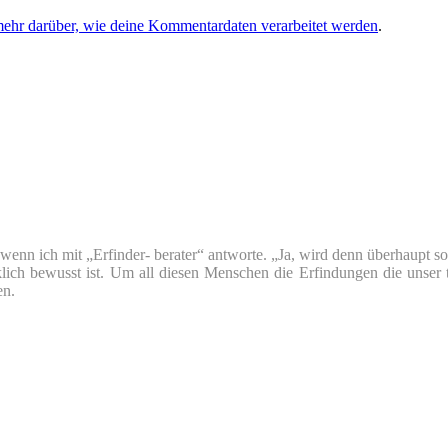
mehr darüber, wie deine Kommentardaten verarbeitet werden
.
nn ich mit „Erfinder- berater“ antworte. „Ja, wird denn überhaupt so v
klich bewusst ist. Um all diesen Menschen die Erfindungen die unser 
en.