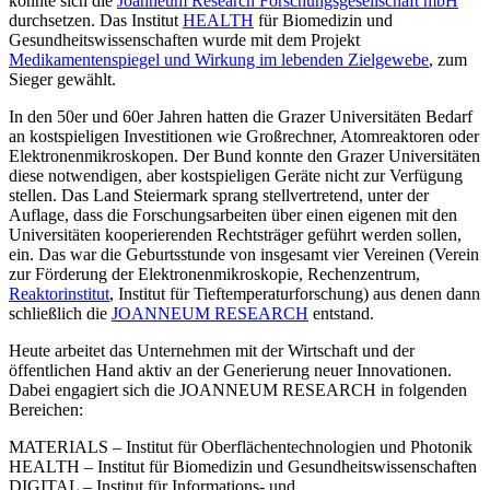
konnte sich die
Joanneum Research Forschungsgesellschaft mbH
durchsetzen. Das Institut
HEALTH
für Biomedizin und
Gesundheitswissenschaften wurde mit dem Projekt
Medikamentenspiegel und Wirkung im lebenden Zielgewebe
, zum
Sieger gewählt.
In den 50er und 60er Jahren hatten die Grazer Universitäten Bedarf
an kostspieligen Investitionen wie Großrechner, Atomreaktoren oder
Elektronenmikroskopen. Der Bund konnte den Grazer Universitäten
diese notwendigen, aber kostspieligen Geräte nicht zur Verfügung
stellen. Das Land Steiermark sprang stellvertretend, unter der
Auflage, dass die Forschungsarbeiten über einen eigenen mit den
Universitäten kooperierenden Rechtsträger geführt werden sollen,
ein. Das war die Geburtsstunde von insgesamt vier Vereinen (Verein
zur Förderung der Elektronenmikroskopie, Rechenzentrum,
Reaktorinstitut
, Institut für Tieftemperaturforschung) aus denen dann
schließlich die
JOANNEUM RESEARCH
entstand.
Heute arbeitet das Unternehmen mit der Wirtschaft und der
öffentlichen Hand aktiv an der Generierung neuer Innovationen.
Dabei engagiert sich die JOANNEUM RESEARCH in folgenden
Bereichen:
MATERIALS – Institut für Oberflächentechnologien und Photonik
HEALTH – Institut für Biomedizin und Gesundheitswissenschaften
DIGITAL – Institut für Informations- und