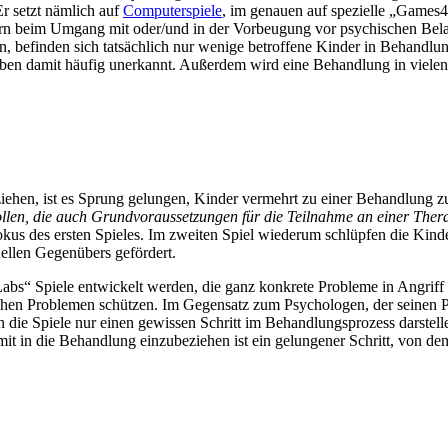
Er setzt nämlich auf
Computerspiele
, im genauen auf spezielle „Games4R
ndern beim Umgang mit oder/und in der Vorbeugung vor psychischen Bel
n, befinden sich tatsächlich nur wenige betroffene Kinder in Behandlu
iben damit häufig unerkannt. Außerdem wird eine Behandlung in vielen 
iehen, ist es Sprung gelungen, Kinder vermehrt zu einer Behandlung z
ollen, die auch Grundvoraussetzungen für die Teilnahme an einer Ther
us des ersten Spieles. Im zweiten Spiel wiederum schlüpfen die Kinder 
ellen Gegenübers gefördert.
bs“ Spiele entwickelt werden, die ganz konkrete Probleme in Angriff 
ischen Problemen schützen. Im Gegensatz zum Psychologen, der seinen P
die Spiele nur einen gewissen Schritt im Behandlungsprozess darstell
mit in die Behandlung einzubeziehen ist ein gelungener Schritt, von dem