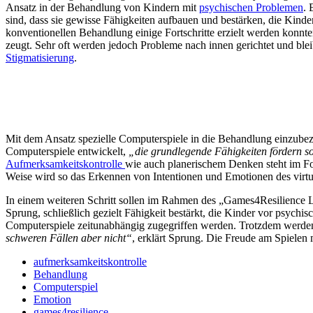
Ansatz in der Behandlung von Kindern mit
psychischen Problemen
. 
sind, dass sie gewisse Fähigkeiten aufbauen und bestärken, die Ki
konventionellen Behandlung einige Fortschritte erzielt werden konnte
zeugt. Sehr oft werden jedoch Probleme nach innen gerichtet und ble
Stigmatisierung
.
Mit dem Ansatz spezielle Computerspiele in die Behandlung einzubez
Computerspiele entwickelt,
„die grundlegende Fähigkeiten fördern s
Aufmerksamkeitskontrolle
wie auch planerischem Denken steht im Fok
Weise wird so das Erkennen von Intentionen und Emotionen des virtu
In einem weiteren Schritt sollen im Rahmen des „Games4Resilience La
Sprung, schließlich gezielt Fähigkeit bestärkt, die Kinder vor psych
Computerspiele zeitunabhängig zugegriffen werden. Trotzdem werden 
schweren Fällen aber nicht“
, erklärt Sprung. Die Freude am Spielen 
aufmerksamkeitskontrolle
Behandlung
Computerspiel
Emotion
games4resilience