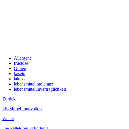
Allergene
fructose
Gluten
kasein
laktose
lebensmittelintoleranz
lebensmittelunverträglichkeit
Zurück
3B-Möbel Innovation
Weiter
Die Pelletofen Erfindung