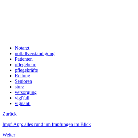
Notarzt
notfallverständigung
Patienten
pflegeheim
pflegekräfte
Rettung
Senioren
sturz
versorgung
vigi'fall
vigilanti
Zurück
Impf-App: alles rund um Impfungen im Blick
Weiter