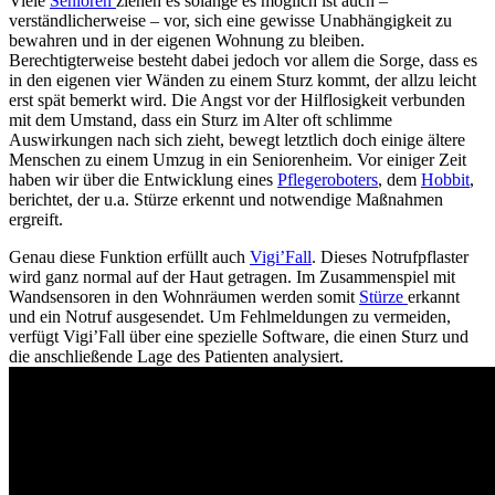
Viele
Senioren
ziehen es solange es möglich ist auch –
verständlicherweise – vor, sich eine gewisse Unabhängigkeit zu
bewahren und in der eigenen Wohnung zu bleiben.
Berechtigterweise besteht dabei jedoch vor allem die Sorge, dass es
in den eigenen vier Wänden zu einem Sturz kommt, der allzu leicht
erst spät bemerkt wird. Die Angst vor der Hilflosigkeit verbunden
mit dem Umstand, dass ein Sturz im Alter oft schlimme
Auswirkungen nach sich zieht, bewegt letztlich doch einige ältere
Menschen zu einem Umzug in ein Seniorenheim. Vor einiger Zeit
haben wir über die Entwicklung eines
Pflegeroboters
, dem
Hobbit
,
berichtet, der u.a. Stürze erkennt und notwendige Maßnahmen
ergreift.
Genau diese Funktion erfüllt auch
Vigi’Fall
. Dieses Notrufpflaster
wird ganz normal auf der Haut getragen. Im Zusammenspiel mit
Wandsensoren in den Wohnräumen werden somit
Stürze
erkannt
und ein Notruf ausgesendet. Um Fehlmeldungen zu vermeiden,
verfügt Vigi’Fall über eine spezielle Software, die einen Sturz und
die anschließende Lage des Patienten analysiert.