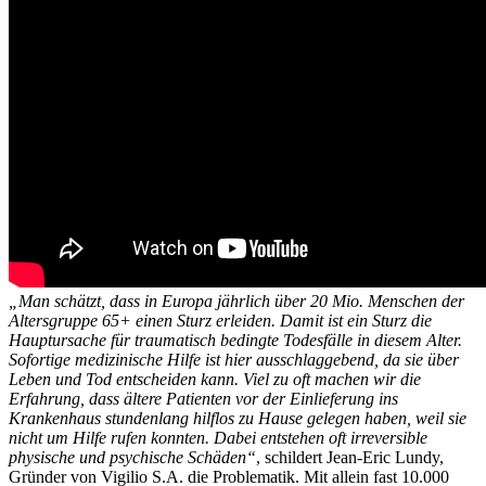
„Man schätzt, dass in Europa jährlich über 20 Mio. Menschen der
Altersgruppe 65+ einen Sturz erleiden. Damit ist ein Sturz die
Hauptursache für traumatisch bedingte Todesfälle in diesem Alter.
Sofortige medizinische Hilfe ist hier ausschlaggebend, da sie über
Leben und Tod entscheiden kann. Viel zu oft machen wir die
Erfahrung, dass ältere Patienten vor der Einlieferung ins
Krankenhaus stundenlang hilflos zu Hause gelegen haben, weil sie
nicht um Hilfe rufen konnten. Dabei entstehen oft irreversible
physische und psychische Schäden“
, schildert Jean-Eric Lundy,
Gründer von Vigilio S.A. die Problematik. Mit allein fast 10.000