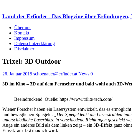
Land der Erfinder - Das Blogzine über Erfindungen, 
Über uns
Kontakt
Impressum
Datenschutzerklärung
Disclaimer
Trixel: 3D Outdoor
26. Januar 2015
schoenauer@erfinder.at
News
0
3D im Kino – 3D auf dem Fernseher und bald wohl auch 3D-Werbe
Beeindruckend. Quelle: https://www.trilite-tech.com/
Wiener Forscher haben ein Lasersystem entwickelt, das es ermöglich
und beweglichen Spiegeln.
„Der Spiegel lenkt die Laserstrahlen imme
unterschiedliche Laserblitze in verschiedene Richtungen geschickt w
Auge ein anderes Bild als dem linken zeigt – ein 3D-Effekt ganz ohne
Einsatz am Tag möglich wird.