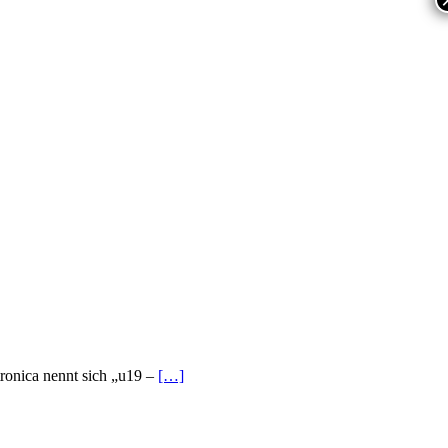
tronica nennt sich „u19 –
[…]