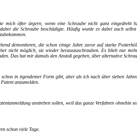
e mich öfter ärgern, wenn eine Schraube nicht ganz eingedreht bz
 dabei die Schraube beschädigte. Häufig wurde es dabei auch selbs
uszubekommen.
ehend demontieren, die schon einige Jahre zuvor auf starke Posterhö
uber nicht möglich, sie wieder herauszuschrauben. Es blieb nur meh
nden. Das hat mir damals den Anstoß gegeben, über alternative Schra
 schon in irgendeiner Form gibt, aber als ich nach über sieben Jahr
s Patent anzumelden.
e Patentanmeldung anstreben sollen, weil das ganze Verfahren ohnehin 
ren schon viele Tage.