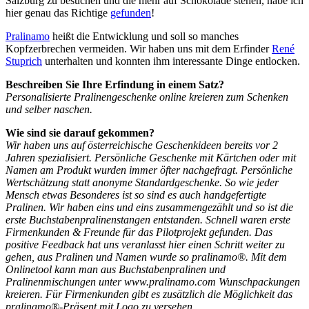
Salzburg zu besuchen und die mehr auf Schokolade stehen, habe ich
hier genau das Richtige
gefunden
!
Pralinamo
heißt die Entwicklung und soll so manches
Kopfzerbrechen vermeiden. Wir haben uns mit dem Erfinder
René
Stuprich
unterhalten und konnten ihm interessante Dinge entlocken.
Beschreiben Sie Ihre Erfindung in einem Satz?
Personalisierte Pralinengeschenke online kreieren zum Schenken
und selber naschen.
Wie sind sie darauf gekommen?
Wir haben uns auf österreichische Geschenkideen bereits vor 2
Jahren spezialisiert. Persönliche Geschenke mit Kärtchen oder mit
Namen am Produkt wurden immer öfter nachgefragt. Persönliche
Wertschätzung statt anonyme Standardgeschenke. So wie jeder
Mensch etwas Besonderes ist so sind es auch handgefertigte
Pralinen. Wir haben eins und eins zusammengezählt und so ist die
erste Buchstabenpralinenstangen entstanden. Schnell waren erste
Firmenkunden & Freunde für das Pilotprojekt gefunden. Das
positive Feedback hat uns veranlasst hier einen Schritt weiter zu
gehen, aus Pralinen und Namen wurde so pralinamo®. Mit dem
Onlinetool kann man aus Buchstabenpralinen und
Pralinenmischungen unter www.pralinamo.com Wunschpackungen
kreieren. Für Firmenkunden gibt es zusätzlich die Möglichkeit das
pralinamo®-Präsent mit Logo zu versehen.