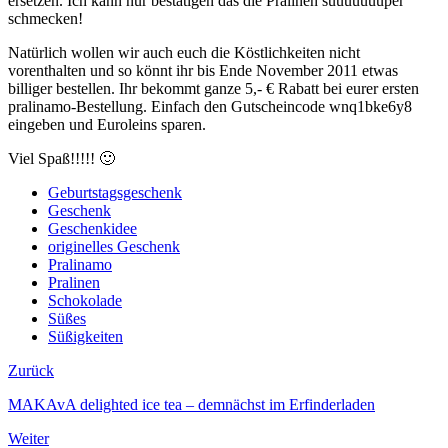
ersetzen. Ich kann nur bestätigen das die Pralinen suuuuuuuper
schmecken!
Natürlich wollen wir auch euch die Köstlichkeiten nicht
vorenthalten und so könnt ihr bis Ende November 2011 etwas
billiger bestellen. Ihr bekommt ganze 5,- € Rabatt bei eurer ersten
pralinamo-Bestellung. Einfach den Gutscheincode wnq1bke6y8
eingeben und Euroleins sparen.
Viel Spaß!!!!! 🙂
Geburtstagsgeschenk
Geschenk
Geschenkidee
originelles Geschenk
Pralinamo
Pralinen
Schokolade
Süßes
Süßigkeiten
Zurück
MAKAvA delighted ice tea – demnächst im Erfinderladen
Weiter