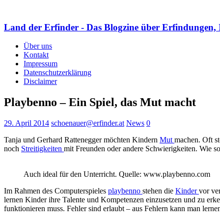
Land der Erfinder - Das Blogzine über Erfindungen, 
Über uns
Kontakt
Impressum
Datenschutzerklärung
Disclaimer
Playbenno – Ein Spiel, das Mut macht
29. April 2014
schoenauer@erfinder.at
News
0
Tanja und Gerhard Rattenegger möchten Kindern
Mut
machen. Oft st
noch
Streitigkeiten
mit Freunden oder andere Schwierigkeiten. Wie so
Auch ideal für den Unterricht. Quelle: www.playbenno.com
Im Rahmen des Computerspieles
playbenno
stehen die
Kinder
vor ve
lernen Kinder ihre Talente und Kompetenzen einzusetzen und zu erkenn
funktionieren muss. Fehler sind erlaubt – aus Fehlern kann man lerne