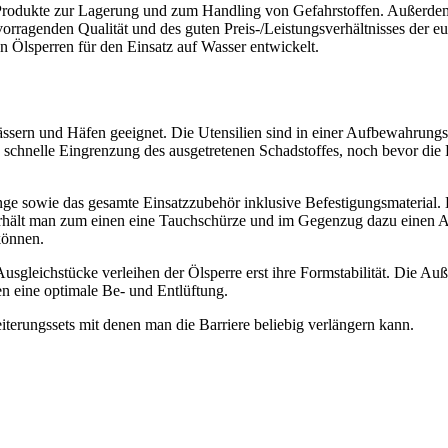
rodukte zur Lagerung und zum Handling von Gefahrstoffen. Außerdem b
orragenden Qualität und des guten Preis-/Leistungsverhältnisses der 
Ölsperren für den Einsatz auf Wasser entwickelt.
ewässern und Häfen geeignet. Die Utensilien sind in einer Aufbewahru
 schnelle Eingrenzung des ausgetretenen Schadstoffes, noch bevor die Feu
ge sowie das gesamte Einsatzzubehör inklusive Befestigungsmaterial. 
hält man zum einen eine Tauchschürze und im Gegenzug dazu einen Auft
können.
gleichstücke verleihen der Ölsperre erst ihre Formstabilität. Die Auße
n eine optimale Be- und Entlüftung.
eiterungssets mit denen man die Barriere beliebig verlängern kann.