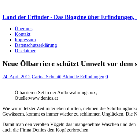
Land der Erfinder - Das Blogzine über Erfindungen, 
Über uns
Kontakt
Impressum
Datenschutzerklärung
Disclaimer
Neue Ölbarriere schützt Umwelt vor dem
24. April 2012
Carina Schnaitl
Aktuelle Erfindungen
0
Ölbarrieren Set in der Aufbewahrungsbox;
Quelle:www.denios.at
Wie wir in letzter Zeit miterleben durften, nehmen die Schiffsunglück
Gewässern, kommt es immer wieder zu schlimmen Unglücken. Die Natu
Damit man den verölten Vögeln das unangenehme Waschen und den Pfla
auch die Firma Denios den Kopf zerbrochen.