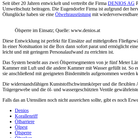
Seit über 20 Jahren entwickelt und vertreibt die Firma
DENIOS AG
P
Umweltschutz beitragen. Die Eugendorfer Firma ist aufgrund der herv
Ölunglücke haben sie eine
Ölwehrausrüstung
mit wiederverwendbaren 
Ölsperre im Einsatz; Quelle: www.denios.at
Diese Entwicklung ist perfekt für Einsätze auf mittelgroßen Fließg
In einer Notsituation ist die Box dann sofort parat und ermöglicht eine
leicht und mit geringem Personalaufwand zu errichten ist.
Das System besteht aus zwei Ölsperrsegmenten von je fünf Meter Län
Kammer mit Luft und die andere Kammer mit Wasser gefüllt ist. So er
sie anschließend mit geeigneten Bindemitteln aufgenommen werden 
Die widerstandsfähigen Kunststoffschwimmkörper und die flexiblen Aus
Trägergewebe und die öl- und wassergeschützten Ventile gewährleiste
Falls das an Utensilien noch nicht ausreichen sollte, gibt es noch Erw
Denios
Korallenriff
Ölbarriere
Ölpest
Ölsperre