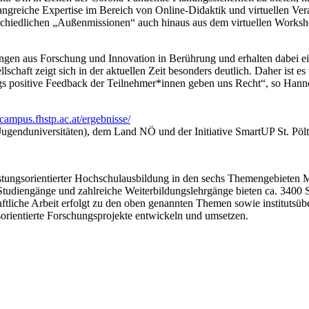
angreiche Expertise im Bereich von Online-Didaktik und virtuellen V
terschiedlichen „Außenmissionen“ auch hinaus aus dem virtuellen Wor
gen aus Forschung und Innovation in Berührung und erhalten dabei ei
lschaft zeigt sich in der aktuellen Zeit besonders deutlich. Daher ist 
s positive Feedback der Teilnehmer*innen geben uns Recht“, so Hanne
campus.fhstp.ac.at/ergebnisse/
duniversitäten), dem Land NÖ und der Initiative SmartUP St. Pölte
istungsorientierter Hochschulausbildung in den sechs Themengebieten 
 Studiengänge und zahlreiche Weiterbildungslehrgänge bieten ca. 3400
ftliche Arbeit erfolgt zu den oben genannten Themen sowie institutsübe
orientierte Forschungsprojekte entwickeln und umsetzen.