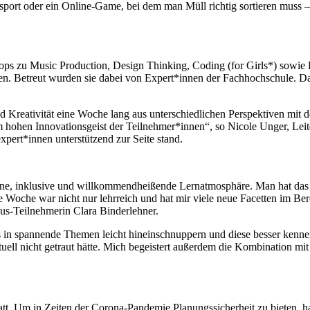
ort oder ein Online-Game, bei dem man Müll richtig sortieren muss – 
s zu Music Production, Design Thinking, Coding (for Girls*) sowie 
ten. Betreut wurden sie dabei von Expert*innen der Fachhochschule.
d Kreativität eine Woche lang aus unterschiedlichen Perspektiven mit
hohen Innovationsgeist der Teilnehmer*innen“, so Nicole Unger, Leite
xpert*innen unterstützend zur Seite stand.
, inklusive und willkommendheißende Lernatmosphäre. Man hat das Gef
 Woche war nicht nur lehrreich und hat mir viele neue Facetten im Ber
us-Teilnehmerin Clara Binderlehner.
 spannende Themen leicht hineinschnuppern und diese besser kennen
ntuell nicht getraut hätte. Mich begeistert außerdem die Kombination m
. Um in Zeiten der Corona-Pandemie Planungssicherheit zu bieten, hat