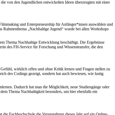
die von den Jugendlichen entwickelten Ideen überzeugten mit einer
Filmmaking und Enterpreneurship für Anfänger*innen auswählen und
 Das Rahmenthema „Nachhaltige Jugend“ wurde bei allen Workshops
 dem Thema Nachhaltige Entwicklung beschäftigt. Die Ergebnisse
rin des FH-Service für Forschung und Wissenstransfer, die den
ühl, wirklich offen und ohne Kritik lernen und Fragen stellen zu
eich des Codings gezeigt, sondern hat auch bewiesen, wie lustig
lernen. Dadurch hat man die Möglichkeit, neue Studiengänge oder
it dem Thema Nachhaltigkeit besonders, um hier ebenfalls ein
 die Fachhochschule die Veranstaltung dieses Jahr auf ein Online-