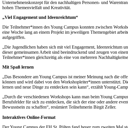
Unternehmenskonzept für den nachhaltigen Personen- und Warentransp
hohen Themenvielfalt und Kreativität.
„Viel Engagement und Ideenreichtum“
Die Teilnehmer*innen des Young Campus konnten zwischen Workshop
eine Woche lang an einem Projekt im jeweiligen Themengebiet arbei
aufgegriffen.
„Die Jugendlichen haben sich mit viel Engagement, Ideenreichtum un
dieser gemeinsamen Arbeit sind beeindruckend und zeugen von einem 
Teilnehmer*innen gleichzeitig als eine von mehreren Nachhaltigkeitse
Mit Spaß lernen
„Das Besondere am Young Campus ist meiner Meinung nach die offene
können und wird dabei von den Workshopleiter*innen unterstützt. Die
lernen und neue Dinge zu entdecken sein kann“, erzählt Young-Camp
„Durch die verschiedenen Workshops kann man beim Young Campus in
Berufsfelder für sich zu entdecken, die sich der eine oder andere eve
Bewusstsein zu schaffen“, resümiert Teilnehmerin Birgit Zeller.
Interaktives Online-Format
Der Young Campus der FH St. Pölten fand heuer zum zweiten Mal statt