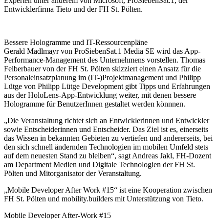
Experten unter anderem von Microsoft, ProSiebenSat.1, der
Entwicklerfirma Tieto und der FH St. Pölten.
Bessere Hologramme und IT-Ressourcenpläne
Gerald Madlmayr von ProSiebenSat.1 Media SE wird das App-
Performance-Management des Unternehmens vorstellen. Thomas
Felberbauer von der FH St. Pölten skizziert einen Ansatz für die
Personaleinsatzplanung im (IT-)Projektmanagement und Philipp
Lütge von Philipp Lütge Development gibt Tipps und Erfahrungen
aus der HoloLens-App-Entwicklung weiter, mit denen bessere
Hologramme für BenutzerInnen gestaltet werden könnnen.
„Die Veranstaltung richtet sich an Entwicklerinnen und Entwickler
sowie Entscheiderinnen und Entscheider. Das Ziel ist es, einerseits
das Wissen in bekannten Gebieten zu vertiefen und andererseits, bei
den sich schnell ändernden Technologien im mobilen Umfeld stets
auf dem neuesten Stand zu bleiben“, sagt Andreas Jakl, FH-Dozent
am Department Medien und Digitale Technologien der FH St.
Pölten und Mitorganisator der Veranstaltung.
„Mobile Developer After Work #15“ ist eine Kooperation zwischen
FH St. Pölten und mobility.builders mit Unterstützung von Tieto.
Mobile Developer After-Work #15