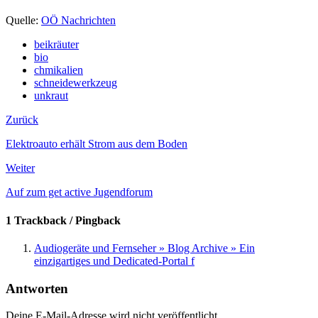
Quelle:
OÖ Nachrichten
beikräuter
bio
chmikalien
schneidewerkzeug
unkraut
Zurück
Elektroauto erhält Strom aus dem Boden
Weiter
Auf zum get active Jugendforum
1 Trackback / Pingback
Audiogeräte und Fernseher » Blog Archive » Ein
einzigartiges und Dedicated-Portal f
Antworten
Deine E-Mail-Adresse wird nicht veröffentlicht.