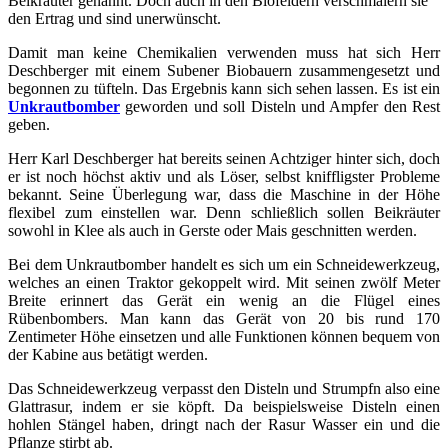
Beikräuter genannt. Doch auch in den Biofeldern verschmälern sie
den Ertrag und sind unerwünscht.
Damit man keine Chemikalien verwenden muss hat sich Herr
Deschberger mit einem Subener Biobauern zusammengesetzt und
begonnen zu tüfteln. Das Ergebnis kann sich sehen lassen. Es ist ein
Unkrautbomber
geworden und soll Disteln und Ampfer den Rest
geben.
Herr Karl Deschberger hat bereits seinen Achtziger hinter sich, doch
er ist noch höchst aktiv und als Löser, selbst kniffligster Probleme
bekannt. Seine Überlegung war, dass die Maschine in der Höhe
flexibel zum einstellen war. Denn schließlich sollen Beikräuter
sowohl in Klee als auch in Gerste oder Mais geschnitten werden.
Bei dem Unkrautbomber handelt es sich um ein Schneidewerkzeug,
welches an einen Traktor gekoppelt wird. Mit seinen zwölf Meter
Breite erinnert das Gerät ein wenig an die Flügel eines
Rübenbombers. Man kann das Gerät von 20 bis rund 170
Zentimeter Höhe einsetzen und alle Funktionen können bequem von
der Kabine aus betätigt werden.
Das Schneidewerkzeug verpasst den Disteln und Strumpfn also eine
Glattrasur, indem er sie köpft. Da beispielsweise Disteln einen
hohlen Stängel haben, dringt nach der Rasur Wasser ein und die
Pflanze stirbt ab.