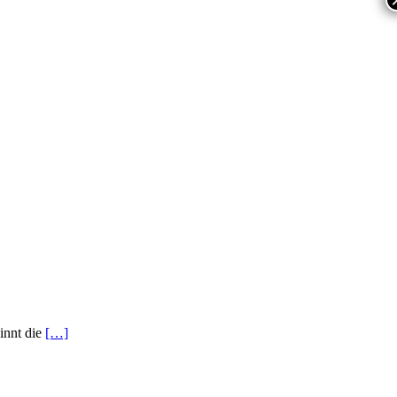
innt die
[…]