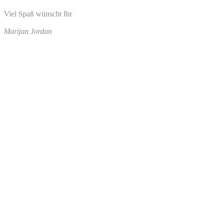
Viel Spaß wünscht Ihr
Marijan Jordan
Erfinderladen – online shoppen
Kategorien
Kategorien
Archiv
Archiv
9. November – Tag der Erfinder