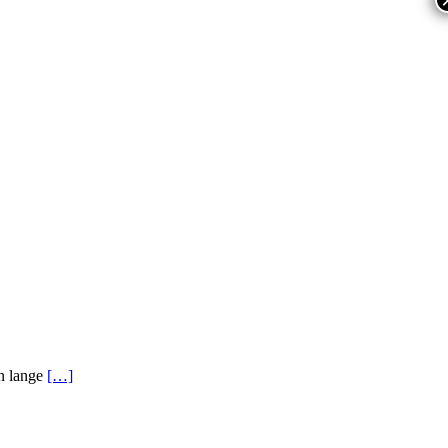
en lange
[…]