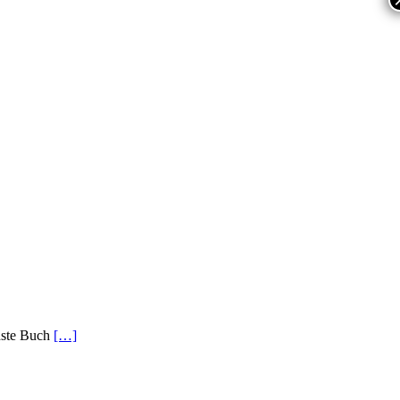
chste Buch
[…]