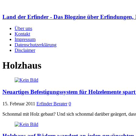
Land der Erfinder - Das Blogzine über Erfindungen, 
Über uns
Kontakt
Impressum
Datenschutzerklärung
Disclaimer
Holzhaus
Neuartiges Befestigungssystem für Holzelemente spar
15. Februar 2011
Erfinder Berater
0
Schonmal mit Holz gebaut? Und sich schonmal darüber geärgert, dass
Holzhaus auf Rädern wandert an jeden gewünschten