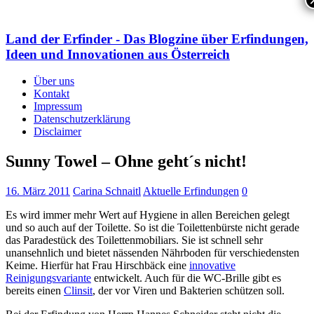
Land der Erfinder - Das Blogzine über Erfindungen,
Ideen und Innovationen aus Österreich
Über uns
Kontakt
Impressum
Datenschutzerklärung
Disclaimer
Sunny Towel – Ohne geht´s nicht!
16. März 2011
Carina Schnaitl
Aktuelle Erfindungen
0
Es wird immer mehr Wert auf Hygiene in allen Bereichen gelegt
und so auch auf der Toilette. So ist die Toilettenbürste nicht gerade
das Paradestück des Toilettenmobiliars. Sie ist schnell sehr
unansehnlich und bietet nässenden Nährboden für verschiedensten
Keime. Hierfür hat Frau Hirschbäck eine
innovative
Reinigungsvariante
entwickelt. Auch für die WC-Brille gibt es
bereits einen
Clinsit
, der vor Viren und Bakterien schützen soll.