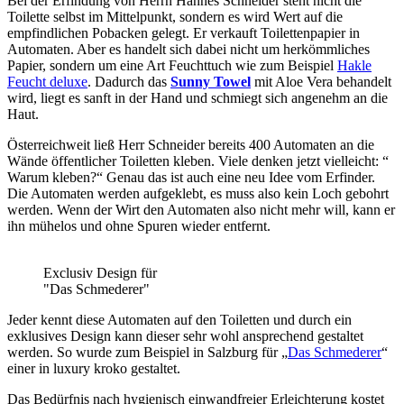
Bei der Erfindung von Herrn Hannes Schneider steht nicht die
Toilette selbst im Mittelpunkt, sondern es wird Wert auf die
empfindlichen Pobacken gelegt. Er verkauft Toilettenpapier in
Automaten. Aber es handelt sich dabei nicht um herkömmliches
Papier, sondern um eine Art Feuchttuch wie zum Beispiel
Hakle
Feucht deluxe
. Dadurch das
Sunny Towel
mit Aloe Vera behandelt
wird, liegt es sanft in der Hand und schmiegt sich angenehm an die
Haut.
Österreichweit ließ Herr Schneider bereits 400 Automaten an die
Wände öffentlicher Toiletten kleben. Viele denken jetzt vielleicht: “
Warum kleben?“ Genau das ist auch eine neu Idee vom Erfinder.
Die Automaten werden aufgeklebt, es muss also kein Loch gebohrt
werden. Wenn der Wirt den Automaten also nicht mehr will, kann er
ihn mühelos und ohne Spuren wieder entfernt.
Exclusiv Design für
"Das Schmederer"
Jeder kennt diese Automaten auf den Toiletten und durch ein
exklusives Design kann dieser sehr wohl ansprechend gestaltet
werden. So wurde zum Beispiel in Salzburg für „
Das Schmederer
“
einer in luxury kroko gestaltet.
Das Bedürfnis nach hygienisch einwandfreier Erleichterung kostet